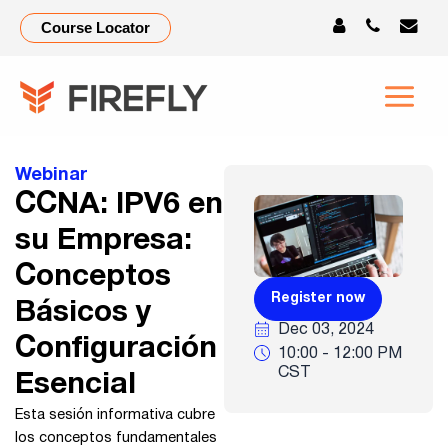
CCNA
Course Locator
Insight
Series:
IPv6
Webinar
en
CCNA: IPV6 en
su
su Empresa:
empresa:
Conceptos
Register now
Conceptos
Básicos y
Dec 03, 2024
Configuración
básicos
10:00 - 12:00 PM
CST
Esencial
y
Esta sesión informativa cubre
configuración
los conceptos fundamentales