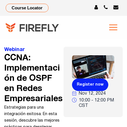
Implementación
Course Locator
de
OSPF
en
Webinar
Redes
CCNA:
Empresariales
Implementaci
ón de OSPF
Register now
en Redes
Nov 12, 2024
Empresariales
10:00 - 12:00 PM
CST
Estrategias para una
integración exitosa. En esta
sesión, descubre las mejores